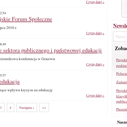
Czytaj dalej »
2:54
jskie Forum Społeczne
Newsle
ipca 2010 r.
Czytaj dalej »
8:49
Zobac
 sektora publicznego i państwowej edukacji
ździernikowa konferencja w Genewie
Projek
Czytaj dalej »
podsta
Poleca
5:57
edukacja
Zadan
zące wpływu kryzysu na edukację
Projek
Czytaj dalej »
klasyf
public
3
4
Następna »
>>
Prezen
Nasz