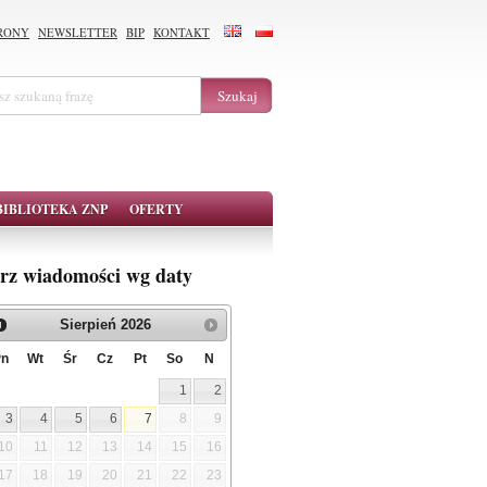
RONY
NEWSLETTER
BIP
KONTAKT
BIBLIOTEKA ZNP
OFERTY
rz wiadomości wg daty
Sierpień
2026
Pn
Wt
Śr
Cz
Pt
So
N
1
2
3
4
5
6
7
8
9
10
11
12
13
14
15
16
17
18
19
20
21
22
23