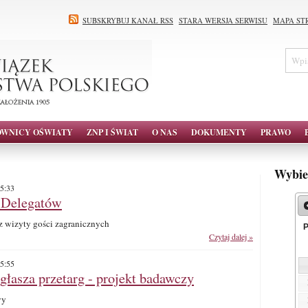
SUBSKRYBUJ KANAŁ RSS
STARA WERSJA SERWISU
MAPA ST
OWNICY OŚWIATY
ZNP I ŚWIAT
O NAS
DOKUMENTY
PRAWO
Wybie
5:33
d Delegatów
z wizyty gości zagranicznych
Czytaj dalej »
5:55
asza przetarg - projekt badawczy
wy