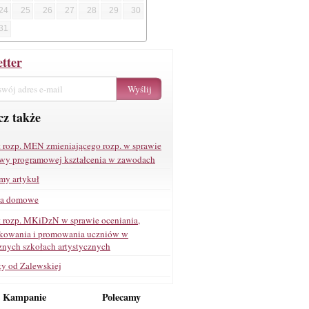
24
25
26
27
28
29
30
31
tter
z także
t rozp. MEN zmieniającego rozp. w sprawie
wy programowej kształcenia w zawodach
my artykuł
ia domowe
t rozp. MKiDzN w sprawie oceniania,
ikowania i promowania uczniów w
znych szkołach artystycznych
ty od Zalewskiej
e Kampanie
Polecamy