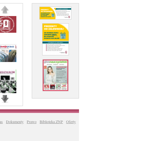
as
Dokumenty
Prawo
Biblioteka ZNP
Oferty