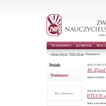
WIADOMOŚCI
KAMPANIE
PRAC
»
Strona główna
/
ZNP i Świat
/ Wiadomości
Działy
2010-12-09 13:2
40. Zjaz
Wiadomości
sprawozdanie 
2010-08-26 10:4
Box reklamowy
ETUCE ogł
Stres zawodo