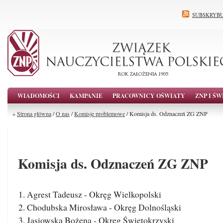
SUBSKRYBU
WIADOMOŚCI
KAMPANIE
PRACOWNICY OŚWIATY
ZNP I ŚW
»
Strona główna
/
O nas
/
Komisje problemowe
/ Komisja ds. Odznaczeń ZG ZNP
Komisja ds. Odznaczeń ZG ZNP
Agrest Tadeusz - Okręg Wielkopolski
Chodubska Mirosława - Okręg Dolnośląski
Jasiowska Bożena - Okręg Świętokrzyski