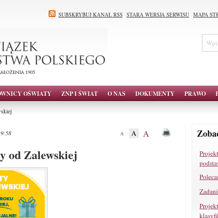
SUBSKRYBUJ KANAŁ RSS
STARA WERSJA SERWISU
MAPA ST
OWNICY OŚWIATY
ZNP I ŚWIAT
O NAS
DOKUMENTY
PRAWO
skiej
Zobac
A
A
29:58
A
y od Zalewskiej
Projek
podsta
Poleca
Zadan
Projek
klasyf