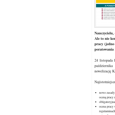
Nauczycielu, 
Ale to nie ko
pracy (jedno 
poratowania 
24 listopada 
październik
nowelizację K
Najistotniejs
nowe zasady
oceną pracy 
obligatoryjn
ocena pracy 
regulaminach