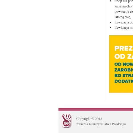
urlop dla po
leczenia cho
powstaniu c
istotną rolę,
likwidacja d
likwidacja m
Copyright © 2013
Związek Nauczycielstwa Polskiego