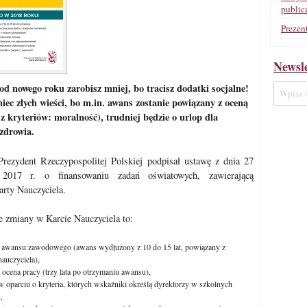
public
Prezen
Newsle
od nowego roku zarobisz mniej, bo tracisz dodatki socjalne!
niec złych wieści, bo m.in. awans zostanie powiązany z oceną
z kryteriów: moralność), trudniej będzie o urlop dla
zdrowia.
Prezydent Rzeczypospolitej Polskiej podpisał ustawę z dnia 27
a 2017 r. o finansowaniu zadań oświatowych, zawierającą
arty Nauczyciela.
ze zmiany w Karcie Nauczyciela to:
 awansu zawodowego (awans wydłużony z 10 do 15 lat, powiązany z
nauczyciela),
a ocena pracy (trzy lata po otrzymaniu awansu),
w oparciu o kryteria, których wskaźniki określą dyrektorzy w szkolnych
,