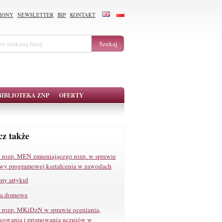
RONY
NEWSLETTER
BIP
KONTAKT
BIBLIOTEKA ZNP
OFERTY
z także
t rozp. MEN zmieniającego rozp. w sprawie
wy programowej kształcenia w zawodach
my artykuł
ia domowe
t rozp. MKiDzN w sprawie oceniania,
ikowania i promowania uczniów w