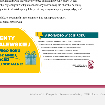
ratowania zdrowia przyznawany przez lekarza medycyny pracy, w celu
roby zagrażającej wystąpieniem choroby zawodowej lub choroby, w której
zynniki środowiska pracy lub sposób wykonywania pracy mogą odgrywać
odatków socjalnych (mieszkaniowy i na zagospodarowanie),
ieszkań służbowych.
Wiadomości
Kampanie
Pracownicy oświaty
ZNP i Świat
O n