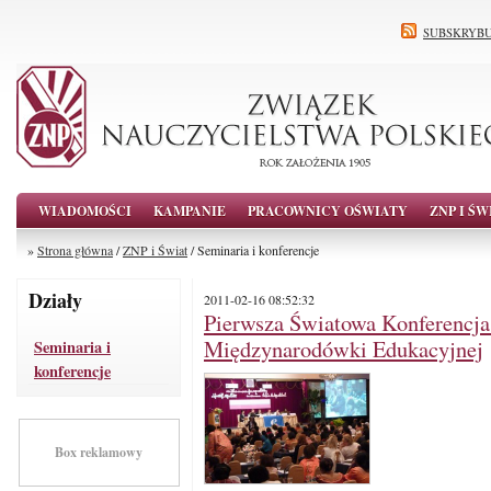
SUBSKRYBU
WIADOMOŚCI
KAMPANIE
PRACOWNICY OŚWIATY
ZNP I ŚW
»
Strona główna
/
ZNP i Świat
/ Seminaria i konferencje
Działy
2011-02-16 08:52:32
Pierwsza Światowa Konferencja
Międzynarodówki Edukacyjnej
Seminaria i
konferencje
Box reklamowy