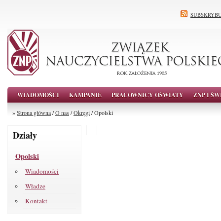
SUBSKRYBU
WIADOMOŚCI
KAMPANIE
PRACOWNICY OŚWIATY
ZNP I ŚW
»
Strona główna
/
O nas
/
Okręgi
/ Opolski
Działy
Opolski
Wiadomości
Władze
Kontakt