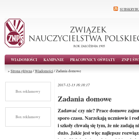
SUBSKRYBU
WIADOMOŚCI
KAMPANIE
PRACOWNICY OŚWIATY
ZNP I ŚW
»
Strona główna
/
Wiadomości
/ Zadania domowe
2017-12-13 16:18:17
Box reklamowy
Zadania domowe
Zadawać czy nie? Prace domowe zajm
Box reklamowy
sporo czasu. Narzekają uczniowie i rod
i szkoły chwalą się tym, że nie zadają n
dużo. Jakie jest więc najlepsze rozwią