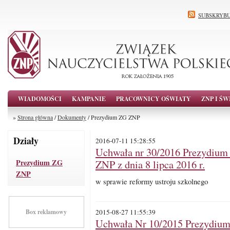
SUBSKRYBU
WIADOMOŚCI
KAMPANIE
PRACOWNICY OŚWIATY
ZNP I ŚW
»
Strona główna
/
Dokumenty
/ Prezydium ZG ZNP
Działy
2016-07-11 15:28:55
Uchwała nr 30/2016 Prezydium
Prezydium ZG
ZNP z dnia 8 lipca 2016 r.
ZNP
w sprawie reformy ustroju szkolnego
Box reklamowy
2015-08-27 11:55:39
Uchwała Nr 10/2015 Prezydiu