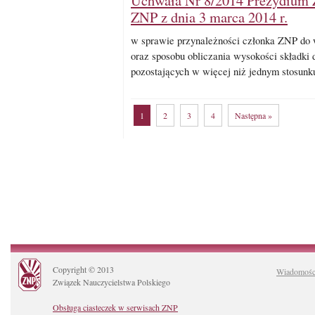
Uchwała Nr 8/2014 Prezydium
ZNP z dnia 3 marca 2014 r.
w sprawie przynależności członka ZNP do w
oraz sposobu obliczania wysokości składki
pozostających w więcej niż jednym stosunk
1
2
3
4
Następna »
Copyright © 2013
Wiadomośc
Związek Nauczycielstwa Polskiego
Obsługa ciasteczek w serwisach ZNP