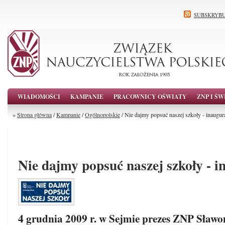
SUBSKRYBU
WIADOMOŚCI
KAMPANIE
PRACOWNICY OŚWIATY
ZNP I ŚW
»
Strona główna
/
Kampanie
/
Ogólnopolskie
/ Nie dajmy popsuć naszej szkoły - inaugur
Nie dajmy popsuć naszej szkoły - i
4 grudnia 2009 r. w Sejmie prezes ZNP Sław