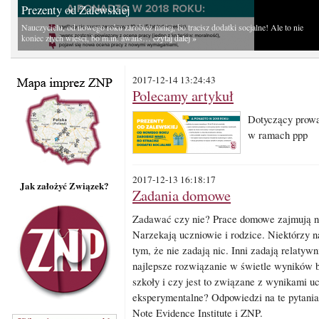
Prezenty od Zalewskiej
Nauczycielu, od nowego roku zarobisz mniej, bo tracisz dodatki socjalne! Ale to nie
koniec złych wieści, bo m.in. awans…
czytaj dalej »
2017-12-14 13:24:43
Polecamy artykuł
Dotyczący prowa
w ramach ppp
2017-12-13 16:18:17
Jak założyć Związek?
Zadania domowe
Zadawać czy nie? Prace domowe zajmują n
Narzekają uczniowie i rodzice. Niektórzy n
tym, że nie zadają nic. Inni zadają relatywn
najlepsze rozwiązanie w świetle wyników b
szkoły i czy jest to związane z wynikami 
eksperymentalne? Odpowiedzi na te pytania
Note Evidence Institute i ZNP.