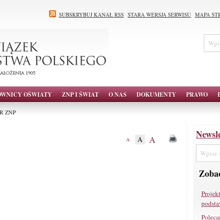
SUBSKRYBUJ KANAŁ RSS
STARA WERSJA SERWISU
MAPA ST
OWNICY OŚWIATY
ZNP I ŚWIAT
O NAS
DOKUMENTY
PRAWO
KR ZNP
Newsle
A
A
A
Zobac
Projek
podsta
Poleca