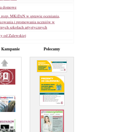
ia domowe
t rozp. MKiDzN w sprawie oceniania,
ikowania i promowania uczniów w
znych szkołach artystycznych
ty od Zalewskiej
e Kampanie
Polecamy