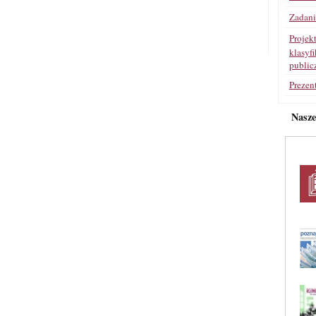
Zadan
Projek
klasyf
public
Prezen
Nasz