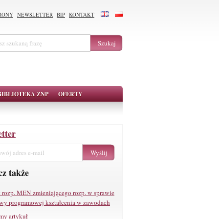
RONY
NEWSLETTER
BIP
KONTAKT
BIBLIOTEKA ZNP
OFERTY
tter
z także
t rozp. MEN zmieniającego rozp. w sprawie
wy programowej kształcenia w zawodach
my artykuł