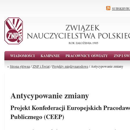
SUBSKRYBU
WIADOMOŚCI
KAMPANIE
PRACOWNICY OŚWIATY
ZNP I ŚW
»
Strona główna
/
ZNP i Świat
/
Projekty międzynarodowe
/ Antycypowanie zmiany
Antycypowanie zmiany
Projekt Konfederacji Europejskich Pracoda
Publicznego (CEEP)