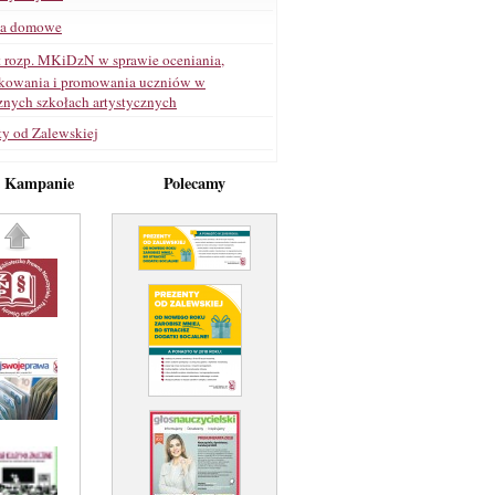
ia domowe
t rozp. MKiDzN w sprawie oceniania,
ikowania i promowania uczniów w
znych szkołach artystycznych
ty od Zalewskiej
e Kampanie
Polecamy