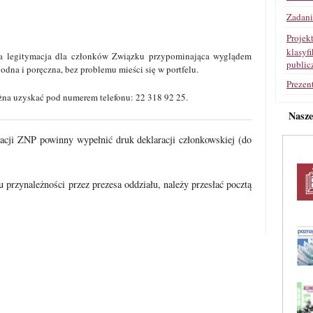
Zadan
Projek
klasyf
 legitymacja dla członków Związku przypominająca wyglądem
public
dna i poręczna, bez problemu mieści się w portfelu.
Prezen
żna uzyskać pod numerem telefonu: 22 318 92 25.
Nasz
cji ZNP powinny wypełnić druk deklaracji członkowskiej (do
 przynależności przez prezesa oddziału, należy przesłać pocztą