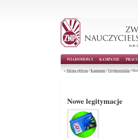
WIADOMOŚCI
KAMPANIE
PRAC
»
Strona główna
/
Kampanie
/
Ogólnopolskie
/ Now
Nowe legitymacje