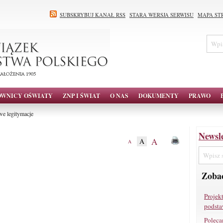
SUBSKRYBUJ KANAŁ RSS
STARA WERSJA SERWISU
MAPA ST
OWNICY OŚWIATY
ZNP I ŚWIAT
O NAS
DOKUMENTY
PRAWO
e legitymacje
Newsle
A
A
A
Zobac
Projek
podsta
Poleca