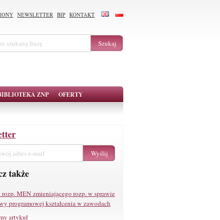
RONY
NEWSLETTER
BIP
KONTAKT
BIBLIOTEKA ZNP
OFERTY
tter
z także
t rozp. MEN zmieniającego rozp. w sprawie
wy programowej kształcenia w zawodach
my artykuł